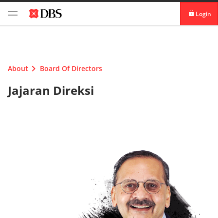
Login
Login digibank
by DBS
Card Activation
About
Board Of Directors
Jajaran Direksi
Download digibank
by DBS