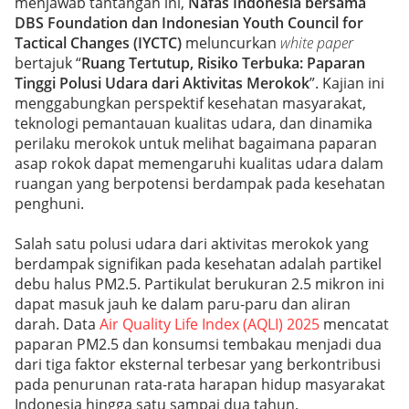
menjawab tantangan ini,
Nafas Indonesia bersama
DBS Foundation dan Indonesian Youth Council for
Tactical Changes (IYCTC)
meluncurkan
white paper
bertajuk “
Ruang Tertutup, Risiko Terbuka: Paparan
Tinggi Polusi Udara dari Aktivitas Merokok
”. Kajian ini
menggabungkan perspektif kesehatan masyarakat,
teknologi pemantauan kualitas udara, dan dinamika
perilaku merokok untuk melihat bagaimana paparan
asap rokok dapat memengaruhi kualitas udara dalam
ruangan yang berpotensi berdampak pada kesehatan
penghuni.
Salah satu polusi udara dari aktivitas merokok yang
berdampak signifikan pada kesehatan adalah partikel
debu halus PM2.5. Partikulat berukuran 2.5 mikron ini
dapat masuk jauh ke dalam paru-paru dan aliran
darah. Data
Air Quality Life Index (AQLI) 2025
mencatat
paparan PM2.5 dan konsumsi tembakau menjadi dua
dari tiga faktor eksternal terbesar yang berkontribusi
pada penurunan rata-rata harapan hidup masyarakat
Indonesia hingga satu sampai dua tahun.