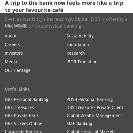
A trip to the bank now feels more like a trip
to your favourite café
Even as banking is increasingly digital, DBS is offering a
DBS Group
fresh take on the physical banking...
About
Sustainability
Careers
Foundation
Investors
Research
Media
IBOR Transition
Our Heritage
Useful Links
DBS Personal Banking
POSB Personal Banking
DBS Treasures
DBS Treasures Private Client
DBS Private Bank
Global Wealth Management
DBS Vickers Online
SME Banking
Corporate Banking
Global Financial Markets