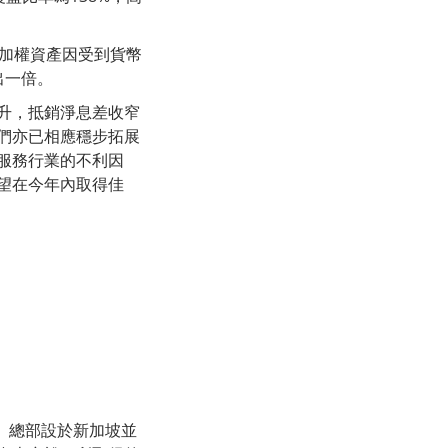
險加權資產因受到貨幣
出一倍。
升，抵銷淨息差收窄
們亦已相應穩步拓展
服務行業的不利因
望在今年內取得佳
。總部設於新加坡並