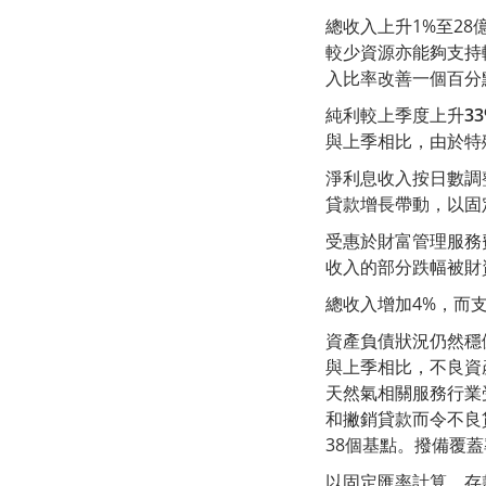
總收入上升1%至2
較少資源亦能夠支持
入比率改善一個百分點
純利較上季度上升33
與上季相比，由於特
淨利息收入按日數調
貸款增長帶動，以固
受惠於財富管理服務
收入的部分跌幅被財
總收入增加4%，而
資產負債狀況仍然穩
與上季相比，不良資
天然氣相關服務行業
和撇銷貸款而令不良
38個基點。撥備覆蓋
以固定匯率計算，存款