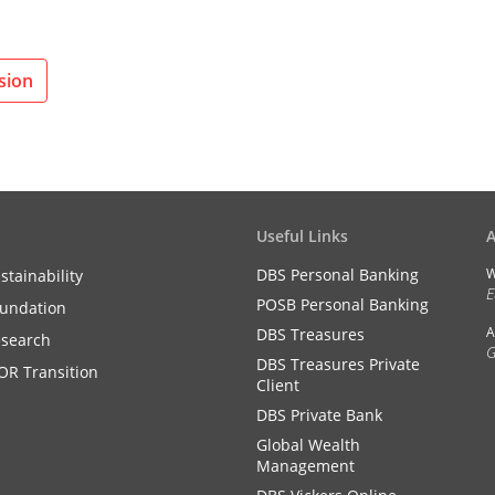
sion
Useful Links
DBS Personal Banking
W
stainability
E
POSB Personal Banking
undation
A
DBS Treasures
search
G
DBS Treasures Private
OR Transition
Client
DBS Private Bank
Global Wealth
Management