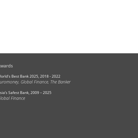
Awards
orld's Best Bank 2025, 2018 - 2022
uromoney, Global Finance, The Banker
sia’s Safest Bank, 2009 – 2025
lobal Finance