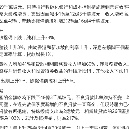
8億9千萬坡元。同時推行數碼化銀行和成本控制措施使到營運效
較大業務增長，支出因而減少1%至12億5千萬坡元。收入增幅
至43%，帶動除撥備前溢利增加2%至16億4千萬坡元。
%
殊撥備下跌，純利上升33%。
整後上升3%。由於香港和新加坡的利率上升，淨息差擴闊三個基點
定匯率計算，貸款增長1%。
費收入增加41%和貸款相關服務費收入增加60%，淨服務費收入
資客戶銷售收入和投資證券收益的升幅所抵銷，其他收入下跌11
支出則上升2%。除撥備前溢利上升5%。
健
產的金額略為下跌至48億3千萬坡元。不良貸款比率維持不變，為
受壓，在過去數個季度新增的不良貸款一直高企，但現時壓力已
貸款有所抵銷。特殊撥備支出為2億坡元，相當於貸款的26個基點
率為103%，若計及抵押品，則為217%。
較去年上升7%至3千4百20億坡元，與上一季度相若。流動性覆