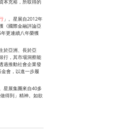
資本充裕，所取得的
行
」。星展自2012年
獲《國際金融評論亞
6年更連續八年榮獲
生於亞洲、長於亞
銀行，其市場洞察能
透過推動社會企業發
基金會，以進一步履
。星展集團來自40多
我做得到」精神。如欲