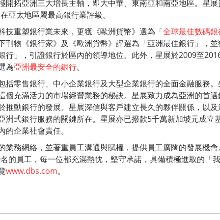
極開拓亞洲三大增長主軸，即大中華、東南亞和南亞地區。星展
評級在亞太地區屬最高銀行業評級。
科技重塑銀行業未來，更獲《歐洲貨幣》選為「
全球最佳數碼銀
下刊物《銀行家》及《歐洲貨幣》評選為「亞洲最佳銀行」，並
銀行」，引證銀行於區內的領導地位。此外，星展於2009至201
選為
亞洲最安全的銀行
。
包括零售銀行、中小企業銀行及大型企業銀行的全面金融服務。
這個充滿活力的市場經營業務的秘訣。星展致力成為亞洲的首選
於推動銀行的發展。星展深信與客戶建立長久的夥伴關係，以及
亞洲式銀行服務的關鍵所在。星展亦已撥款5千萬新加坡元成立
內的企業社會責任。
的業務網絡，並著重員工溝通與賦權，提供員工廣闊的發展機會
 000名的員工，每一位都充滿熱忱，堅守承諾，具備積極進取的「
覽
www.dbs.com
。