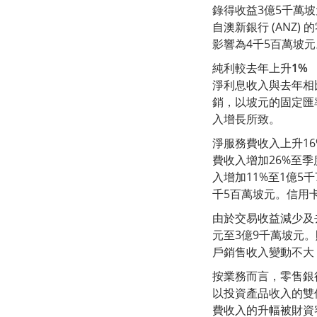
錄得收益3億5千萬
自澳新銀行 (ANZ
影響為4千5百萬坡元
純利較去年上升1%
淨利息收入與去年相
銷，以坡元的固定匯
入增長所致。
淨服務費收入上升1
費收入增加26%至
入增加11%至1億
千5百萬坡元。信用
由於交易收益減少及
元至3億9千萬坡元
戶銷售收入變動不大
按業務而言，零售銀
以投資產品收入的雙
費收入的升幅被財資