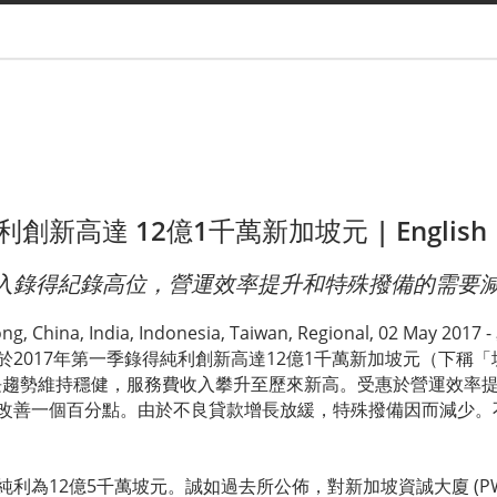
You are
創新高達 12億1千萬新加坡元 |
English
入錄得紀錄高位，營運效率提升和特殊撥備的需要
ong, China, India, Indonesia, Taiwan, Regional, 02 Ma
於2017年第一季錄得純利創新高達12億1千萬新加坡元（下稱
長趨勢維持穩健，服務費收入攀升至歷來新高。受惠於營運效率提
改善一個百分點。由於不良貸款增長放緩，特殊撥備因而減少。
為12億5千萬坡元。誠如過去所公佈，對新加坡資誠大廈 (PWC Bu