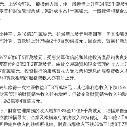
坡元。上述金額以一般撥備入賬，使一般撥備上升至34億9千萬坡
) 的零售和財富管理業務，累計成本為1千萬坡元。一般撥備和整
。
比持平，為18億3千萬坡元。雖然新加坡元利率回落，但其影響
率計算，貸款額上升7%至2千9百80億坡元，因企業、貿易和新
6%至6億6千5百萬坡元，受惠於單位信託和其他投資產品銷售良
季度高位的2億2千2百萬坡元。由於交易融資和現金管理的收入上
5千7百萬坡元。投資銀行的服務費收入受股票和定息的服務費收入
卡和貸款相關的服務費收入亦有所上升。
去年錄得一次性淨收益3千8百萬坡元，其他非利息收入下跌15%
。財富管理的財資銷售收入雖有增幅，但被企業財資銷售收入的
，為3億零4百萬坡元。
行／財富管理業務的收入增加13%至11億6千萬坡元，增幅來自
位數增幅最大。企業及機構銀行業務收入維持穩定，為13億2千
客戶銷售收入的跌幅所抵銷。財資市場收入下跌39%至1億8千7