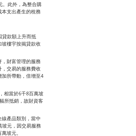
元。此外，為整合購
合成本支出產生的稅務
因貸款額上升而抵
加坡樓宇按揭貸款收
好，財富管理的服務
升，交易的服務費收
增加所帶動，倍增至4
，相當於6千8百萬坡
跌幅所抵銷，故財資客
全線產品類別，當中
萬坡元，因交易服務
百萬坡元。