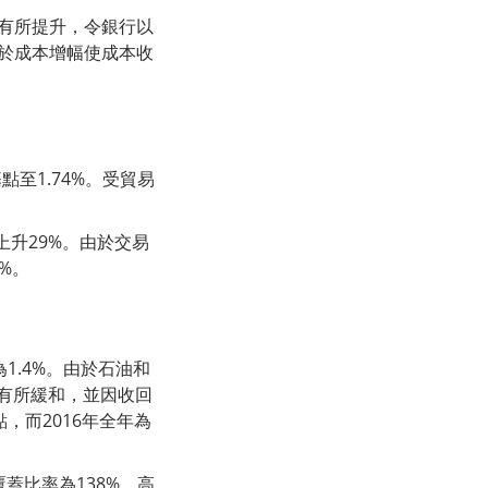
率有所提升，令銀行以
高於成本增幅使成本收
至1.74%。受貿易
上升29%。由於交易
%。
1.4%。由於石油和
有所緩和，並因收回
，而2016年全年為
蓋比率為138%，高