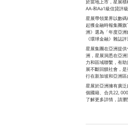
於當地上市，星展積
AA-和Aa1級信貸
星展帶領業界以數碼
起獲金融時報集團旗
洲》選為「年度亞洲
《環球金融》雜誌評
星展集團在亞洲提供
洲，星展洞悉在亞洲
力和區域聯繫，有助
展不斷回饋社會，是
行在新加坡和亞洲區
星展於亞洲擁有廣泛
個國籍、合共22,
了解更多詳情，請瀏