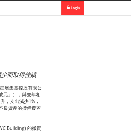
 in DBS Group
Our Offices
Login
digibank
IDEAL™
Vickers
減少而取得佳績
y 2017 - 星展集團控股有限公
「坡元」），與去年相
升，支出減少1%，
不良資產的撥備覆蓋
ilding) 的撤資