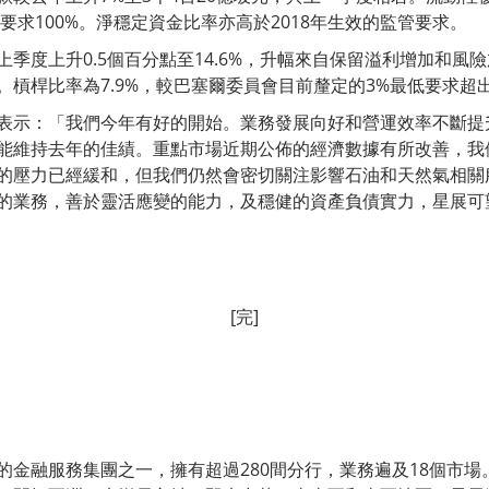
管要求100%。淨穩定資金比率亦高於2018年生效的監管要求。
季度上升0.5個百分點至14.6%，升幅來自保留溢利增加和風
。槓桿比率為7.9%，較巴塞爾委員會目前釐定的3%最低要求超
表示：「我們今年有好的開始。業務發展向好和營運效率不斷提
能維持去年的佳績。重點市場近期公佈的經濟數據有所改善，我
的壓力已經緩和，但我們仍然會密切關注影響石油和天然氣相關
的業務，善於靈活應變的能力，及穩健的資產負債實力，星展可
[完]
的金融服務集團之一，擁有超過280間分行，業務遍及18個市場