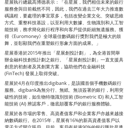
星展執行總裁高博德表示：「在星展，我們相信未來的銀行
服務會與目前截然不同，因此，我們在過去三年大力推進數
碼議程，要處理的事宜眾多，包括改變企業文化、突破思維
方式、重整科技基設，以至利用大數據、生物識別和人工智
能技術，務求簡化銀行程序和向客戶提供鉅細無遺服務。獲
得《Euromoney》全球最佳數碼銀行獎對我們是極大的鼓
舞，並彰顯我們在重塑銀行形象方面的成果。」
星展香港於2015年推出「星展創投計劃」，為全港首間舉
辦金融科技創投計劃之銀行。「星展創投計劃」一直支援具
創意的初創者及其創業方案，協助他們在金融科技
(FinTech) 發展上取得突破。
星展於4月在印度推出digibank，是該國首個手機數碼銀行
服務。digibank為無分行、無紙、無須簽署的銀行，利用突
破性的技術，如生物特徵識別技術 (Biometric ID) 和人工智
能技術 (AI) 辨認客戶，徹底顛覆客戶的銀行服務體驗。
星展於各市場的零售、高資產值客戶和企業客戶亦越來越接
納數碼銀行。在2015年，星展有16%的新高資產值客戶以
電子方式開立賬戶。目前，客戶有超過90%的銀行匯款是透