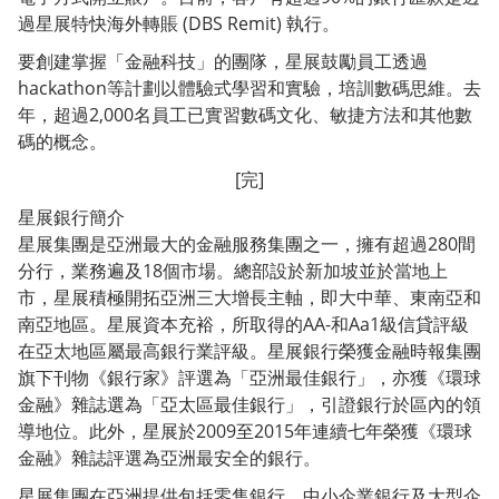
過星展特快海外轉賬 (DBS Remit) 執行。
要創建掌握「金融科技」的團隊，星展鼓勵員工透過
hackathon等計劃以體驗式學習和實驗，培訓數碼思維。去
年，超過2,000名員工已實習數碼文化、敏捷方法和其他數
碼的概念。
[完]
星展銀行簡介
星展集團是亞洲最大的金融服務集團之一，擁有超過280間
分行，業務遍及18個市場。總部設於新加坡並於當地上
市，星展積極開拓亞洲三大增長主軸，即大中華、東南亞和
南亞地區。星展資本充裕，所取得的AA-和Aa1級信貸評級
在亞太地區屬最高銀行業評級。星展銀行榮獲金融時報集團
旗下刊物《銀行家》評選為「亞洲最佳銀行」，亦獲《環球
金融》雜誌選為「亞太區最佳銀行」，引證銀行於區內的領
導地位。此外，星展於2009至2015年連續七年榮獲《環球
金融》雜誌評選為亞洲最安全的銀行。
星展集團在亞洲提供包括零售銀行、中小企業銀行及大型企