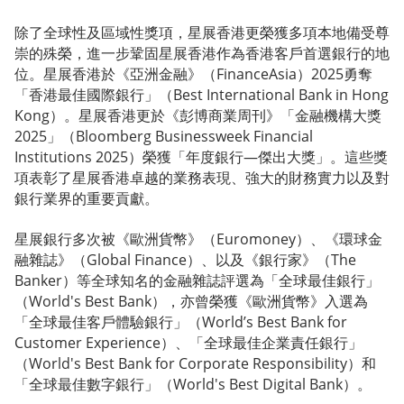
除了全球性及區域性獎項，星展香港更榮獲多項本地備受尊
崇的殊榮，進一步鞏固星展香港作為香港客戶首選銀行的地
位。星展香港於《亞洲金融》（FinanceAsia）2025勇奪
「香港最佳國際銀行」（Best International Bank in Hong
Kong）。星展香港更於《彭博商業周刊》「金融機構大獎
2025」（Bloomberg Businessweek Financial
Institutions 2025）榮獲「年度銀行—傑出大獎」。這些獎
項表彰了星展香港卓越的業務表現、強大的財務實力以及對
銀行業界的重要貢獻。
星展銀行多次被《歐洲貨幣》（Euromoney）、《環球金
融雜誌》（Global Finance）、以及《銀行家》（The
Banker）等全球知名的金融雜誌評選為「全球最佳銀行」
（World's Best Bank），亦曾榮獲《歐洲貨幣》入選為
「全球最佳客戶體驗銀行」（World’s Best Bank for
Customer Experience）、「全球最佳企業責任銀行」
（World's Best Bank for Corporate Responsibility）和
「全球最佳數字銀行」（World's Best Digital Bank）。