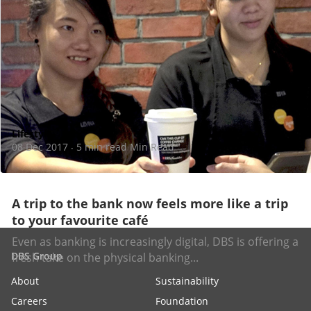
Lifestyle
08 Dec 2017
5 min read Min Read
·
A trip to the bank now feels more like a trip
to your favourite café
Even as banking is increasingly digital, DBS is offering a
DBS Group
fresh take on the physical banking...
About
Sustainability
Careers
Foundation