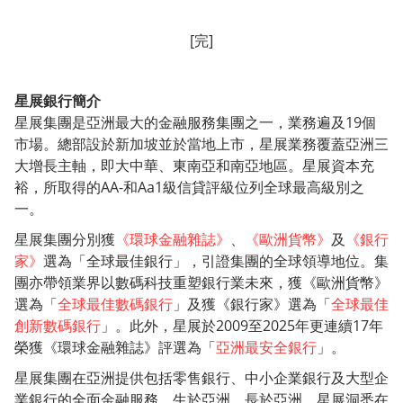
[完]
星展銀行簡介
星展集團是亞洲最大的金融服務集團之一，業務遍及19個
市場。總部設於新加坡並於當地上市，星展業務覆蓋亞洲三
大增長主軸，即大中華、東南亞和南亞地區。星展資本充
裕，所取得的AA-和Aa1級信貸評級位列全球最高級別之
一。
星展集團分別獲
《環球金融雜誌》
、
《歐洲貨幣》
及
《銀行
家》
選為「全球最佳銀行」，引證集團的全球領導地位。集
團亦帶領業界以數碼科技重塑銀行業未來，獲《歐洲貨幣》
選為「
全球最佳數碼銀行
」及獲《銀行家》選為「
全球最佳
創新數碼銀行
」。此外，星展於2009至2025年更連續17年
榮獲《環球金融雜誌》評選為「
亞洲最安全銀行
」。
星展集團在亞洲提供包括零售銀行、中小企業銀行及大型企
業銀行的全面金融服務。生於亞洲、長於亞洲，星展洞悉在