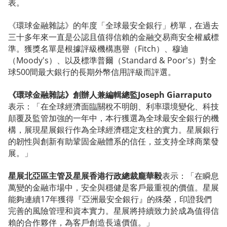
表。
《環球金融雜誌》的年度「全球最安全銀行」榜單，在過去
三十多年來一直是公認且值得信賴的金融交易商安全權威標
準。獲獎名單是根據評級機構惠譽（Fitch）、穆迪
（Moody's）、以及標準普爾（Standard & Poor's）對全
球500間最大銀行的長期外幣信用評級而評選。
《環球金融雜誌》創辦人兼編輯總監Joseph Giarraputo
表示：「在全球經濟面臨關稅不明朗、利率環境變化、科技
顛覆及監管加強的一年中，本行獲選為全球最安全銀行的機
構，展現星展銀行作為全球經濟穩定支柱的實力。星展銀行
的韌性與創新有助鞏固金融體系的信任，並支持全球商業發
展。」
星展北亞區主管及星展香港行政總裁龐華毅
表示：「在瞬息
萬變的金融市場中，安全與穩健是客戶最重視的價值。星展
能夠連續17年獲得『亞洲最安全銀行』的殊榮，印證我們
完善的風險管理和資本實力。星展將持續致力於成為值得信
賴的合作夥伴，為客戶創造長遠價值。」