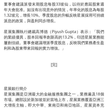
董事會建議派發末期股息每股33坡仙，以待於應屆股東週
年大會批准。如沒有出現意外的情況，年率化的股息為每股
1.32坡元，增長10%。季度股息的升幅反映星展採用可持續
派息的政策，與盈利同步增長。
星展集團執行總裁高博德（Piyush Gupta）表示：「我們
的業績優異，股本回報率創新高的13.2%，印證星展業務能
屢創佳績。董事會建議增派季度股息，反映我們業務產生盈
利和為股東帶來回報的實力增強。」
[完]
星展銀行簡介
星展集團是亞洲最大的金融服務集團之一，業務遍及18個
市場。總部設於新加坡並於當地上市，星展業務覆蓋亞洲三
大增長主軸，即大中華、東南亞和南亞地區。星展資本充