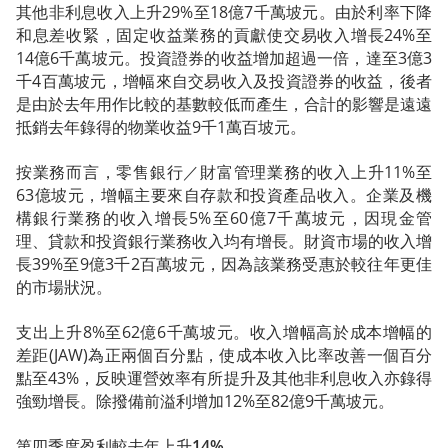
其他非利息收入上升29%至18億7千萬坡元。由於利率下降
和息差收緊，固定收益業務的貢獻使交易收入增長24%至
14億6千萬坡元。投資證券的收益增加超過一倍，達至3億3
千4百萬坡元，增幅來自交易收入及投資證券的收益，後者
是由於去年用作比較的基數較低而產生，合計的影響是遠遠
抵銷去年錄得的物業收益9千1萬百坡元。
按業務而言，零售銀行／財富管理業務的收入上升11%至
63億坡元，增幅主要來自存款和投資產品收入。企業及機
構銀行業務的收入增長5%至60億7千萬坡元，因現金管
理、貸款和投資銀行業務收入均有增長。財資市場的收入增
長39%至9億3千2百萬坡元，因為該業務受惠於較往年更佳
的市場狀況。
支出上升8%至62億6千萬坡元。收入增幅高於成本增幅的
差距(JAW)為正兩個百分點，使成本收入比率改善一個百分
點至43%，反映運營效率有所提升及其他非利息收入亦錄得
強勁增長。除撥備前溢利增加12%至82億9千萬坡元。
第四季度盈利較去年上升14%