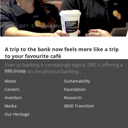
Lifestyle
08 Dec 2017
5 min read Min Read
·
A trip to the bank now feels more like a trip
to your favourite café
Even as banking is increasingly digital, DBS is offering a
DBS Group
fresh take on the physical banking...
About
Sustainability
Careers
Foundation
Investors
Research
Media
IBOR Transition
Our Heritage