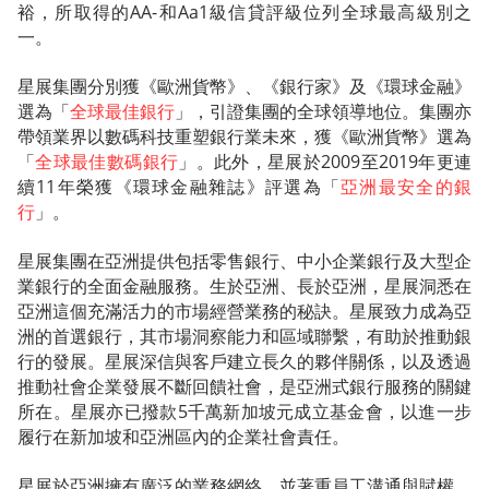
裕，所取得的AA-和Aa1級信貸評級位列全球最高級別之
一。
星展集團分別獲《歐洲貨幣》、《銀行家》及《環球金融》
選為「
全球最佳銀行
」，引證集團的全球領導地位。集團亦
帶領業界以數碼科技重塑銀行業未來，獲《歐洲貨幣》選為
「
全球最佳數碼銀行
」。此外，星展於2009至2019年更連
續11年榮獲《環球金融雜誌》評選為「
亞洲最安全的銀
行
」。
星展集團在亞洲提供包括零售銀行、中小企業銀行及大型企
業銀行的全面金融服務。生於亞洲、長於亞洲，星展洞悉在
亞洲這個充滿活力的市場經營業務的秘訣。星展致力成為亞
洲的首選銀行，其市場洞察能力和區域聯繫，有助於推動銀
行的發展。星展深信與客戶建立長久的夥伴關係，以及透過
推動社會企業發展不斷回饋社會，是亞洲式銀行服務的關鍵
所在。星展亦已撥款5千萬新加坡元成立基金會，以進一步
履行在新加坡和亞洲區內的企業社會責任。
星展於亞洲擁有廣泛的業務網絡，並著重員工溝通與賦權，