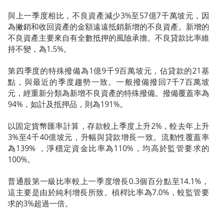
與上一季度相比，不良資產減少3%至57億7千萬坡元，因
為撇銷和收回資產的金額遠遠抵銷新增的不良資產。新增的
不良資產主要來自有全數抵押的風險承擔。不良貸款比率維
持不變，為1.5%。
第四季度的特殊撥備為1億9千9百萬坡元，佔貸款的21基
點，與最近的季度趨勢一致。一般撥備撥回7千7百萬坡
元，經重新分類為新增不良資產的特殊撥備。撥備覆蓋率為
94%，如計及抵押品，則為191%。
以固定貨幣匯率計算，存款較上季度上升2%，較去年上升
3%至4千40億坡元，升幅與貸款增長一致。流動性覆蓋率
為139% ，淨穩定資金比率為110%，均高於監管要求的
100%。
普通股第一級比率較上一季度增長0.3個百分點至14.1%，
這主要是由於純利增長所致。槓桿比率為7.0%，較監管要
求的3%超過一倍。