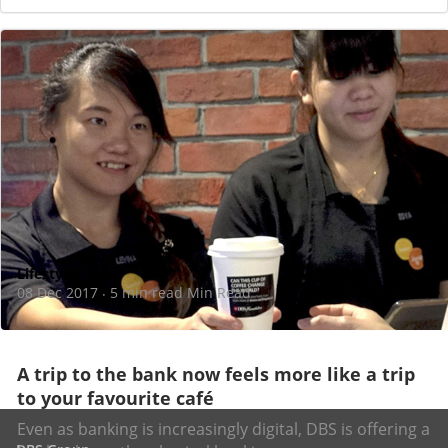
Lifestyle
08 Dec 2017
5 min read Min Read
·
A trip to the bank now feels more like a trip
to your favourite café
Even as banking is increasingly digital, DBS is offering a