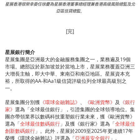
星展香港
很榮幸
委任
徐慶為星展香港
董事總經理兼香港高級風險總監及
北
亞
區信貸總監
。
[完]
星展銀行簡介
星展集團是亞洲最大的金融服務集團之一，業務遍及19個
市場。總部設於新加坡並於當地上市，星展業務覆蓋亞洲三
大增長主軸，即大中華、東南亞和南亞地區。星展資本充
裕，所取得的AA-和Aa1級信貸評級位列全球最高級別之
一。
星展集團分別獲
《環球金融雜誌》
、
《歐洲貨幣》
及
《銀行
家》
選為「全球最佳銀行」，引證集團的全球領導地位。集
團亦帶領業界以數碼科技重塑銀行業未來，獲《歐洲貨幣》
選為「
全球最佳數碼銀行
」及獲《銀行家》選為「
全球最佳
創新數碼銀行
」。此外，星展於2009至2025年更連續17年
榮獲《環球金融雜誌》評選為「
亞洲最安全銀行
」。