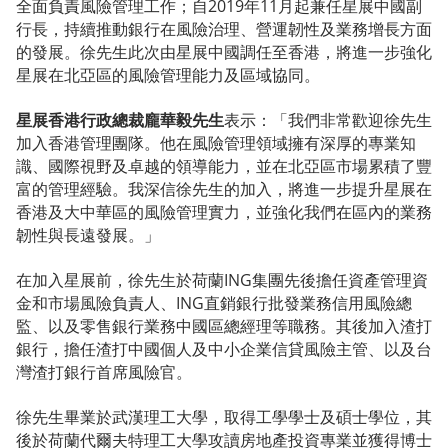
全面負責風險管理工作；自2019年11月起兼任星展中國副
行長，持續推動銀行在風險治理、營運韌性及業務增長方面
的發展。徐先生此次由星展中國調任至香港，將進一步強化
星展在北亞區的風險管理能力及區域協同。
星展香港行政總裁龐華毅先生
表示：「我們非常歡迎徐先生
加入香港管理團隊。他在風險管理領域擁有深厚的專業知
識、國際視野及卓越的領導能力，並在北亞區市場累積了豐
富的管理經驗。我深信徐先生的加入，將進一步提升星展在
香港及大中華區的風險管理實力，並強化我們在區內的業務
韌性與長遠發展。」
在加入星展前，徐先生於荷蘭ING集團先後擔任資產管理資
金和市場風險負責人、ING直銷銀行批發業務信用風險總
監、以及零售銀行業務中國區總經理等職務。其後加入渣打
銀行，擔任渣打中國個人及中小企業信貸風險主管、以及台
灣渣打銀行首席風險官。
徐先生畢業於武漢理工大學，取得工學學士及碩士學位，其
後於荷蘭代爾夫特理工大學攻讀房地產投資專業並獲得博士