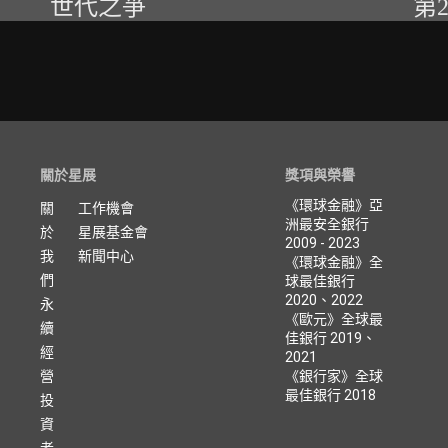
世代之爭
第
關於星展
獎項與榮譽
《環球金融》亞
關
工作機會
洲最安全銀行
於
星展基金會
2009 - 2023
我
新聞中心
《環球金融》全
們
球最佳銀行
2020、2022
永
《歐元》全球最
續
佳銀行 2019、
經
2021
營
《銀行家》全球
最佳銀行 2018
投
資