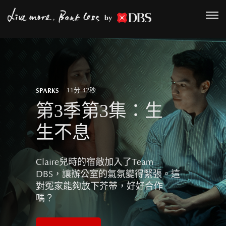
by
SPARKS
11分 42秒
第3季第3集：生
生不息
Claire兒時的宿敵加入了Team
DBS，讓辦公室的氣氛變得緊張。這
對冤家能夠放下芥蒂，好好合作
嗎？