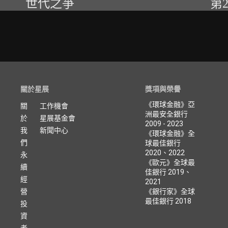
世代之爭
第
關於星展
獎項與榮譽
《環球金融》亞
關
工作機會
洲最安全銀行
於
星展基金會
2009 - 2023
我
新聞中心
《環球金融》全
們
球最佳銀行
2020、2022
永
《歐元》全球最
續
佳銀行 2019、
經
2021
營
《銀行家》全球
最佳銀行 2018
投
資