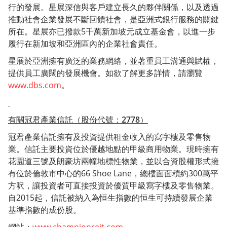
行的發展。星展深信與客戶建立長久的夥伴關係，以及透過
推動社會企業發展不斷回饋社會，是亞洲式銀行服務的關鍵
所在。星展亦已撥款5千萬新加坡元成立基金會，以進一步
履行在新加坡和亞洲區內的企業社會責任。
星展於亞洲擁有廣泛的業務網絡，並著重員工溝通與賦權，
提供員工廣闊的發展機會。如欲了解更多詳情，請瀏覽
www.dbs.com
。
有關冠君產業信託
（
股份代號：
2778
）
冠君產業信託擁有及投資提供租金收入的寫字樓及零售物
業。信託主要投資位於優越地點的甲級商用物業。現時擁有
花園道三號及朗豪坊兩幢地標性物業，並以合資股權形式擁
有位於倫敦市中心的66 Shoe Lane，總樓面面積約300萬平
方呎，讓投資者可直接投資於優質甲級寫字樓及零售物業。
自2015起，信託被納入為恒生指數的恒生可持續發展企業
基準指數的成份股。