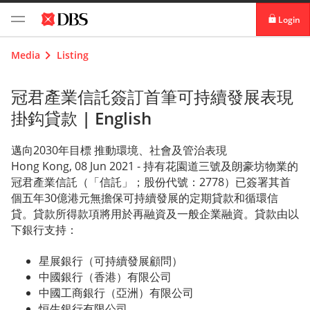
Login
digibank
Media
Listing
IDEAL™
冠君產業信託簽訂首筆可持續發展表現
掛鈎貸款 |
English
Vickers
邁向2030年目標 推動環境、社會及管治表現
Hong Kong, 08 Jun 2021 - 持有花園道三號及朗豪坊物業的
冠君產業信託
（「信託」；股份代號：2778）已簽署其首
個五年30億港元無擔保可持續發展的定期貸款和循環信
貸。貸款所得款項將用於再融資及一般企業融資。貸款由以
下銀行支持：
星展銀行（可持續發展顧問）
中國銀行（香港）有限公司
中國工商銀行（亞洲）有限公司
恒生銀行有限公司