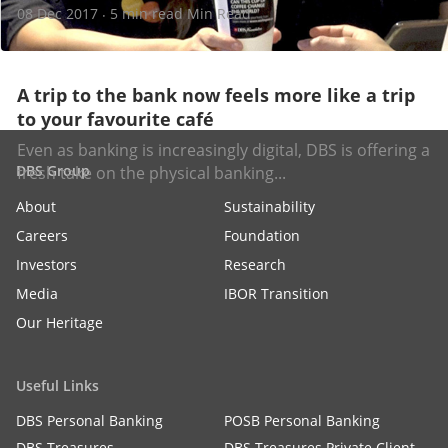
08 Dec 2017
5 min read Min Read
·
A trip to the bank now feels more like a trip
to your favourite café
Even as banking is increasingly digital, DBS is offering a
DBS Group
fresh take on the physical banking...
About
Sustainability
Careers
Foundation
Investors
Research
Media
IBOR Transition
Our Heritage
Useful Links
DBS Personal Banking
POSB Personal Banking
DBS Treasures
DBS Treasures Private Client