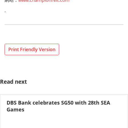
網站：
www.championreit.com
Print Friendly Version
Read next
DBS Bank celebrates SG50 with 28th SEA
Games