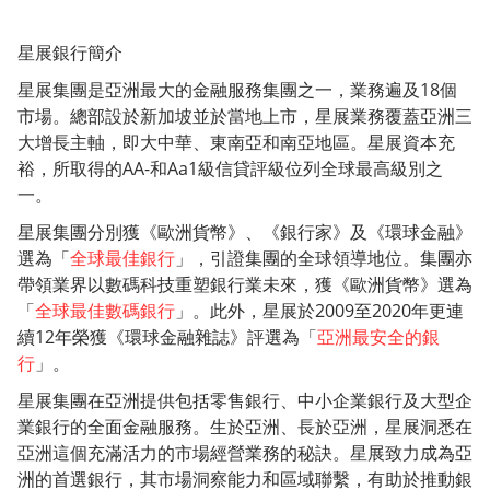
星展銀行簡介
星展集團是亞洲最大的金融服務集團之一，業務遍及18個
市場。總部設於新加坡並於當地上市，星展業務覆蓋亞洲三
大增長主軸，即大中華、東南亞和南亞地區。星展資本充
裕，所取得的AA-和Aa1級信貸評級位列全球最高級別之
一。
星展集團分別獲《歐洲貨幣》、《銀行家》及《環球金融》
選為「
全球最佳銀行
」，引證集團的全球領導地位。集團亦
帶領業界以數碼科技重塑銀行業未來，獲《歐洲貨幣》選為
「
全球最佳數碼銀行
」。此外，星展於2009至2020年更連
續12年榮獲《環球金融雜誌》評選為「
亞洲最安全的銀
行
」。
星展集團在亞洲提供包括零售銀行、中小企業銀行及大型企
業銀行的全面金融服務。生於亞洲、長於亞洲，星展洞悉在
亞洲這個充滿活力的市場經營業務的秘訣。星展致力成為亞
洲的首選銀行，其市場洞察能力和區域聯繫，有助於推動銀