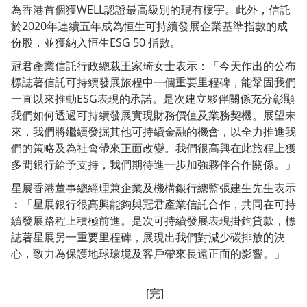
為香港首個獲WELL認證最高級別的現有樓宇。此外，信託
於2020年連續五年成為恒生可持續發展企業基準指數的成
份股，並獲納入恒生ESG 50 指數。
冠君產業信託行政總裁王家琦女士
表示：「今天作出的公布
標誌著信託可持續發展旅程中一個重要里程碑，能鞏固我們
一直以來推動ESG表現的承諾。是次建立夥伴關係充分彰顯
我們如何透過可持續發展實現財務價值及業務契機。展望未
來，我們將繼續發掘其他可持續金融的機會，以全力推進我
們的策略及為社會帶來正面改變。我們很高興在此旅程上獲
多間銀行給予支持，我們期待進一步加強夥伴合作關係。」
星展香港董事總經理兼企業及機構銀行總監張建生
先生表示
︰「星展銀行很高興能夠與冠君產業信託合作，共同在可持
續發展路程上積極前進。是次可持續發展表現掛鉤貸款，標
誌著星展另一重要里程碑，展現出我們對減少碳排放的決
心，致力為保護地球環境及客戶帶來長遠正面的影響。」
[完]