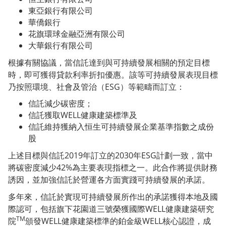
東亞銀行有限公司
華僑銀行
花旗環球金融亞洲有限公司
大華銀行有限公司
根據有關協議，當信託達到與可持續發展相關的預定目標
時，即可獲得貸款利率折扣優惠。該等可持續發展表現目標
乃按照環境、社會及管治（ESG）等範疇而訂立：
信託減少碳密度；
信託獲取WELL健康建築標準及
信託維持獲納入恒生可持續發展企業基準指數之成份
股
上述目標與信託2019年訂立的2030年ESG計劃一致，當中
將碳密度減少42%為主要表現指標之一。此合作將提供財務
誘因，並加強信託於營運各方面實踐可持續發展的承諾。
多年來，信託於實現可持續發展所作出的承諾獲得本地及國
際認可，包括旗下花園道三號榮獲國際WELL健康建築研究
TM
院
頒發WELL健康建築標準的鉑金級WELL核心認證，成