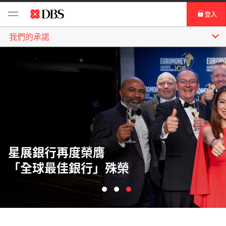
登⼊
我們的承諾
DBS iBanking
網上理財
星展唯高達
TM
IDEAL
星展銀行再度榮膺
「全球最佳銀行」殊榮