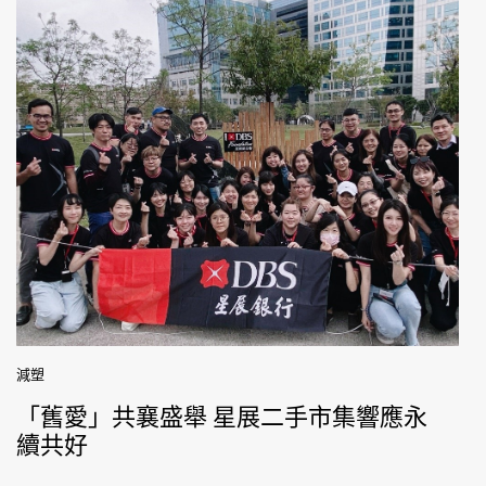
減塑
「舊愛」共襄盛舉 星展二手市集響應永
續共好