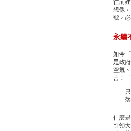
往前建
想像，
號，必
永續
如今「
是政府
空氣、
言：「
只
落
什麼是
引領大