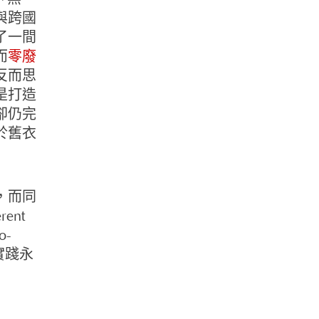
與跨國
了一間
而
零廢
反而思
是打造
卻仍完
於舊衣
，而同
ent
o-
實踐永