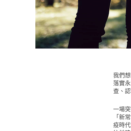
我們想
落實永
查、認
一場突
「新常
疫時代