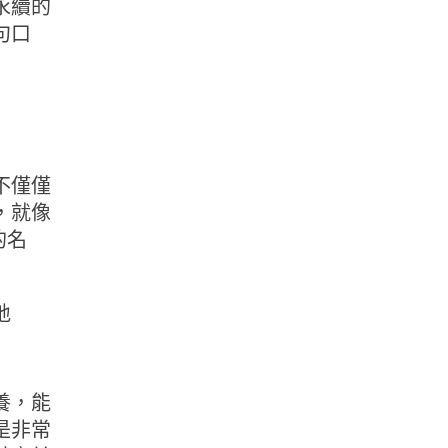
永續的
句口
不僅僅
，就像
的名
地
養，能
是非常