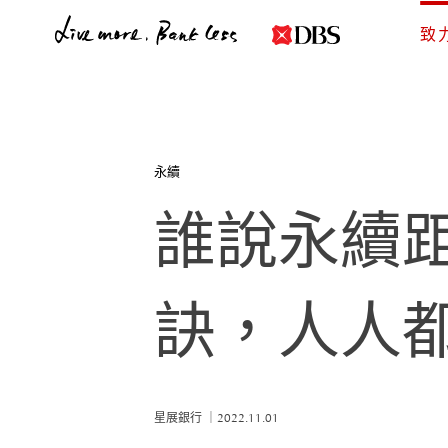
致
by
永續
誰說永續
訣，人人
星展銀行 ｜2022.11.01