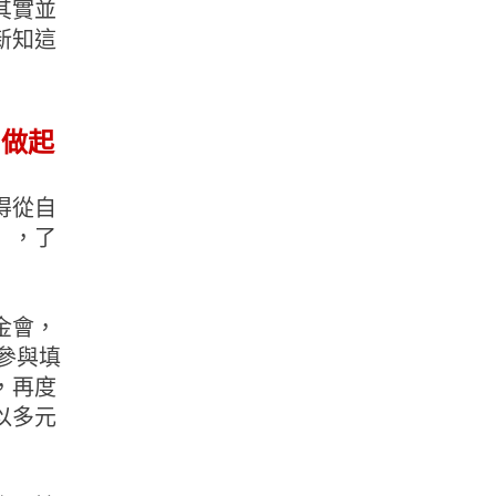
其實並
新知這
」做起
得從自
」，了
金會，
參與填
，再度
以多元