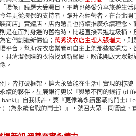
「環保」議題大受矚目，平時也熱愛分享旅遊生活
今年更從環保的支持者，躍升為經營者，在台北開
裝商店」實體店，店內選品也持續推廣永續理念。
則是在面對身邊的舊物時，比起直接丟進垃圾桶，
為它們創造新價值；
萬秀洗衣店主理人張瑞夫
，則
環平台，幫助洗衣店業者可自主上架那些被遺忘、
、具清潔保障的衣物找到新歸屬，盼能開啟大眾對
像。
例，皆打破框架，擴大永續能在生活中實現的樣貌
永續的夥伴，星展銀行更以『與眾不同的銀行 (differ
 of bank)』自我期許，要『更像為永續奮戰的鬥士( Ec
rior )（為永續奮戰的鬥士）』，號召大眾一同響應，
掌握新知 涵養充實永續力