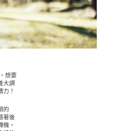
，想要
養大調
續力！
類的
隨著後
轉機，