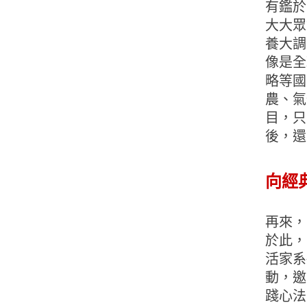
有鑑於
大大眾
養大調
像是全
略等國
農、氣
目，只
後，還
向經
再來，
於此，
活家系
動，邀
踐心法