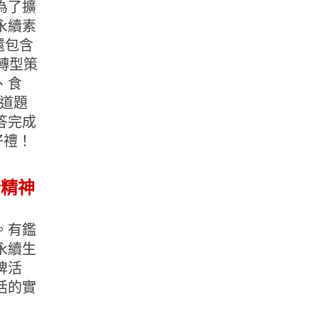
為了擴
永續素
還包含
轉型策
、食
 道題
答完成
好禮！
行精神
。有鑑
永續生
牌活
活的實