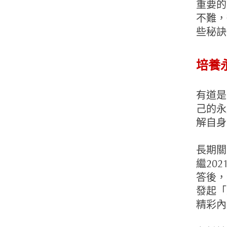
重要的
不難，
些秘訣
培養
有道是
己的永
解自身
長期關
繼20
答後，
發起「
精彩內