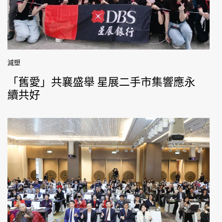
減塑
「舊愛」共襄盛舉 星展二手市集響應永
續共好