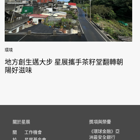
環境
地方創生邁大步 星展攜手茶籽堂翻轉朝
陽好滋味
關於星展
獎項與榮譽
《環球金融》亞
關
工作機會
洲最安全銀行
於
星展基金會